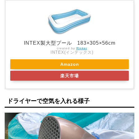
INTEX製大型プール 183×305×56cm
created by
Rinker
INTEX(インテックス)
Amazon
楽天市場
ドライヤーで空気を入れる様子