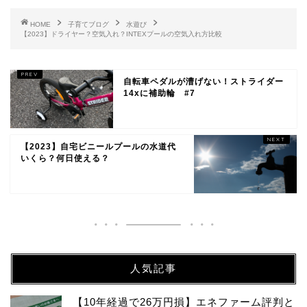
HOME
子育てブログ
水遊び
【2023】ドライヤー？空気入れ？INTEXプールの空気入れ方比較
自転車ペダルが漕げない！ストライダー
14xに補助輪 #7
【2023】自宅ビニールプールの水道代
いくら？何日使える？
人気記事
【10年経過で26万円損】エネファーム評判と