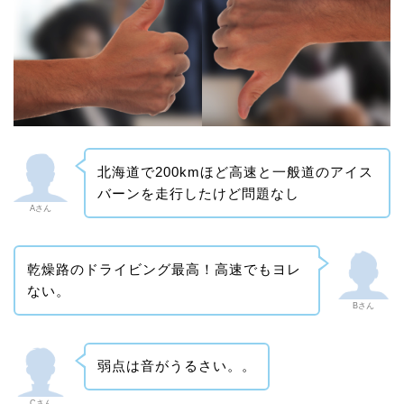
北海道で200kmほど高速と一般道のアイス
バーンを走行したけど問題なし
Aさん
乾燥路のドライビング最高！高速でもヨレ
ない。
Bさん
弱点は音がうるさい。。
Cさん