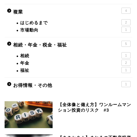
4
複業
はじめるまで
2
市場動向
1
5
相続・年金・税金・福祉
相続
1
年金
2
福祉
1
1
お得情報・その他
【全体像と備え方】ワンルームマン
ション投資のリスク #3